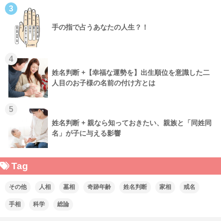
3
手の指で占うあなたの人生？！
4
姓名判断 +【幸福な運勢を】出生順位を意識した二
人目のお子様の名前の付け方とは
5
姓名判断 + 親なら知っておきたい、親族と「同姓同
名」が子に与える影響
Tag
その他
人相
墓相
奇跡年齢
姓名判断
家相
戒名
手相
科学
総論