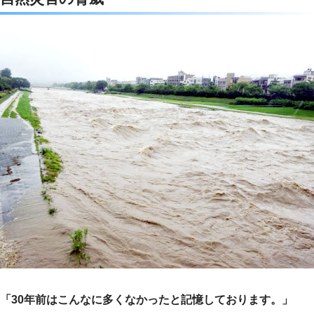
e
t
e
e
b
t
n
o
e
a
o
r
k
「30年前はこんなに多くなかったと記憶しております。」