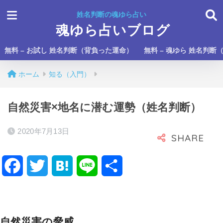
姓名判断の魂ゆら占い
魂ゆら占いブログ
無料 – お試し 姓名判断（背負った運命）
無料 – 魂ゆら 姓名判断
ホーム
知る（入門）
自然災害×地名に潜む運勢（姓名判断）
2020年7月13日
F
T
H
L
共
a
w
a
i
有
c
i
t
n
自然災害の脅威