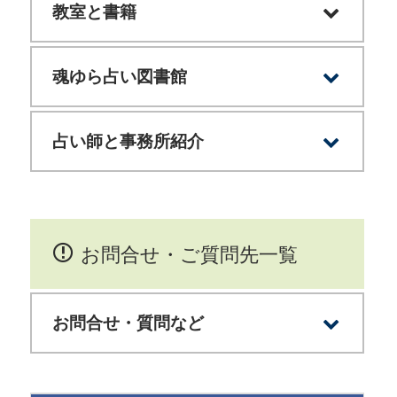
樹門流姓名判断とは？
姓名判断と運勢の遺伝
他の姓名判断との違い
魂ゆら占いの根拠
良い運勢とは？
姓名・手相・家相のつながり
教室と書籍
樹門流姓名判断教室（オンライン・対面）
占聖学 樹門幸宰の書籍
占聖学 書籍のご注文
魂ゆら占い図書館
姓名判断で読み解く事件・著名人
占い師と事務所紹介
始祖 樹門幸宰（創始者）について
二代目 樹門幸宰について
樹門流占い師による直接鑑定の紹介
お問合せ・ご質問先一覧
お問合せ・質問など
お問い合わせ
ウェブ鑑定結果 メール（PDF）・郵送送付の
よくあるご質問
サイト内検索
姓名判断スマホアプリについて[iPhone版]
特定商取引法に基づく表記
個人情報保護方針
サイトについて
リンクについて
サイトマップ