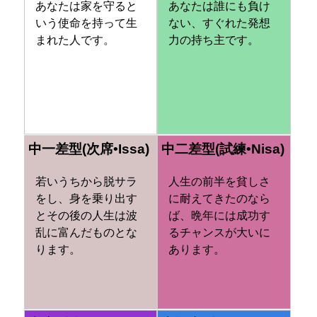
あなたは家を守ると
あなたは誰にも負け
いう使命を持って生
ない、すぐれた発想
まれた人です。
力の持ち主です。
中一差型(次席•Issa)
中二差型(試練•Nisa)
若いうちから脱サラ
人生の前半を貧しさ
をし、身を乗り出す
に耐えてきたのなら
とその後の人生は波
ば、晩年には成功す
乱に富んだものとな
るチャンスが大いに
ります。
あります。