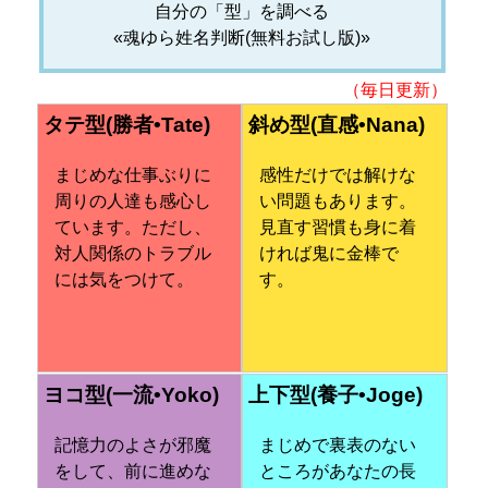
自分の「型」を調べる
«魂ゆら姓名判断(無料お試し版)»
（毎日更新）
タテ型(勝者•Tate)
斜め型(直感•Nana)
まじめな仕事ぶりに
感性だけでは解けな
周りの人達も感心し
い問題もあります。
ています。ただし、
見直す習慣も身に着
対人関係のトラブル
ければ鬼に金棒で
には気をつけて。
す。
ヨコ型(一流•Yoko)
上下型(養子•Joge)
記憶力のよさが邪魔
まじめで裏表のない
をして、前に進めな
ところがあなたの長