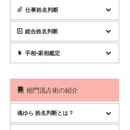
恋のガイドライン[無料]
あの人に好かれる方法[無料]
彼の恋愛観(相性)[無料]
彼女の恋愛観(相性)[無料]
超・恋愛相性占い [1100円 ⁄ 回]
超・結婚相性占い [1100円 ⁄ 回]
仕事姓名判断
得する！上司の攻略法[無料]
得する！部下の攻略法[無料]
仕事総合運 [1000円 ⁄ 回]
総合姓名判断
魂ゆら姓名判断[無料]
困った人への対処法[無料]
真·人生総合運 [2000円 ⁄ 回]
手相•家相鑑定
手相結婚線編[無料]
手相運命線編[無料]
指相赤い糸編[無料]
人相眉毛編[無料]
家相潜在意識編１[無料]
家相潜在意識編２[無料]
家相潜在意識編３[無料]
樹門流占術の紹介
魂ゆら 姓名判断とは？