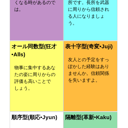
くなる時があるので
所です。長所を武器
は。
に周りから信頼され
る人になりましょ
う。
オール同数型(狂才
表十字型(奇変•Juji)
•Alls)
友人との予定をすっ
ぽかした経験はあり
物事に集中するあな
ませんか。信頼関係
たの姿に周りからの
を失いますよ。
評価も高いことで
しょう。
順序型(順応•Jyun)
隔離型(革新•Kaku)