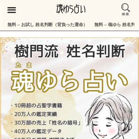
メ
ニ
ュ
無料 – お試し 姓名判断（背負った運命）
無料 – 魂ゆら 姓名
ー