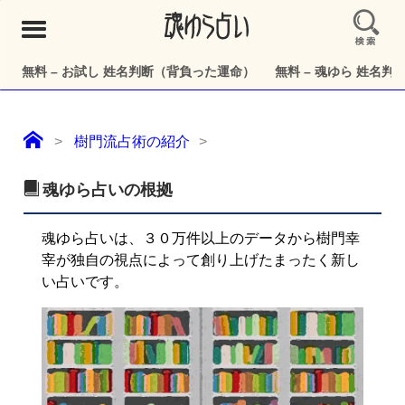
メ
ニ
ュ
無料 – お試し 姓名判断（背負った運命）
無料 – 魂ゆら 姓名
ー
樹門流占術の紹介
魂ゆら占いの根拠
魂ゆら占いは、３０万件以上のデータから樹門幸
宰が独自の視点によって創り上げたまったく新し
い占いです。