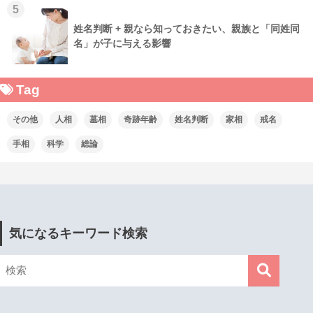
5
姓名判断 + 親なら知っておきたい、親族と「同姓同
名」が子に与える影響
Tag
その他
人相
墓相
奇跡年齢
姓名判断
家相
戒名
手相
科学
総論
気になるキーワード検索