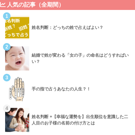
人気の記事（全期間）
1
姓名判断：どっちの姓で占えばよい？
2
結婚で姓が変わる「女の子」の命名はどうすればい
い？
3
手の指で占うあなたの人生？！
4
姓名判断 +【幸福な運勢を】出生順位を意識した二
人目のお子様の名前の付け方とは