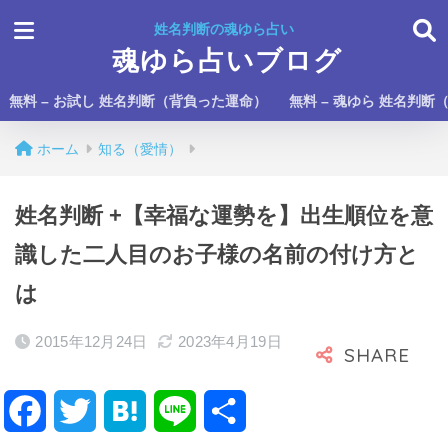
姓名判断の魂ゆら占い
魂ゆら占いブログ
無料 – お試し 姓名判断（背負った運命）
無料 – 魂ゆら 姓名判断
ホーム
知る（愛情）
姓名判断 +【幸福な運勢を】出生順位を意
識した二人目のお子様の名前の付け方と
は
2015年12月24日
2023年4月19日
F
T
H
L
共