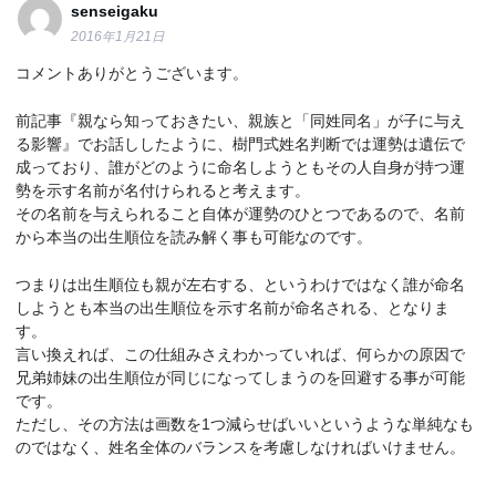
senseigaku
2016年1月21日
コメントありがとうございます。
前記事『親なら知っておきたい、親族と「同姓同名」が子に与え
る影響』でお話ししたように、樹門式姓名判断では運勢は遺伝で
成っており、誰がどのように命名しようともその人自身が持つ運
勢を示す名前が名付けられると考えます。
その名前を与えられること自体が運勢のひとつであるので、名前
から本当の出生順位を読み解く事も可能なのです。
つまりは出生順位も親が左右する、というわけではなく誰が命名
しようとも本当の出生順位を示す名前が命名される、となりま
す。
言い換えれば、この仕組みさえわかっていれば、何らかの原因で
兄弟姉妹の出生順位が同じになってしまうのを回避する事が可能
です。
ただし、その方法は画数を1つ減らせばいいというような単純なも
のではなく、姓名全体のバランスを考慮しなければいけません。