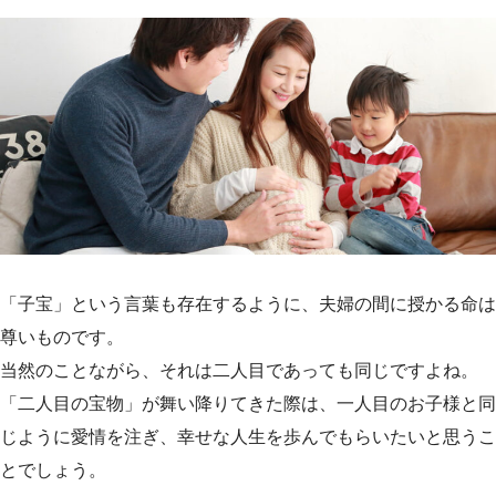
a
w
a
i
有
c
i
t
n
e
t
e
e
b
t
n
o
e
a
o
r
k
「子宝」という言葉も存在するように、夫婦の間に授かる命は
尊いものです。
当然のことながら、それは二人目であっても同じですよね。
「二人目の宝物」が舞い降りてきた際は、一人目のお子様と同
じように愛情を注ぎ、幸せな人生を歩んでもらいたいと思うこ
とでしょう。