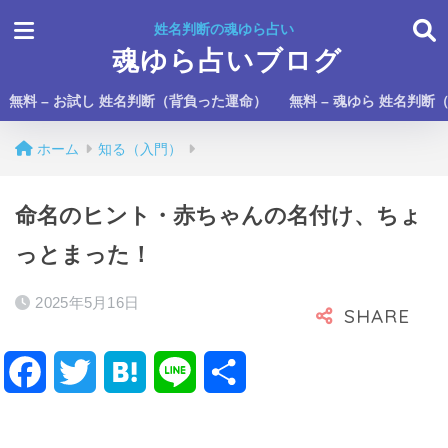
姓名判断の魂ゆら占い
魂ゆら占いブログ
無料 – お試し 姓名判断（背負った運命）
無料 – 魂ゆら 姓名判断
ホーム
知る（入門）
命名のヒント・赤ちゃんの名付け、ちょ
っとまった！
2025年5月16日
F
T
H
L
共
a
w
a
i
有