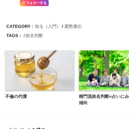
フォローする
CATEGORY :
知る（入門）
運勢遺伝
TAGS :
姓名判断
不倫の代償
樹門流姓名判断×占いに
傾向