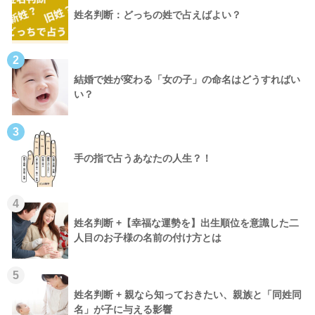
姓名判断：どっちの姓で占えばよい？
2
結婚で姓が変わる「女の子」の命名はどうすればい
い？
3
手の指で占うあなたの人生？！
4
姓名判断 +【幸福な運勢を】出生順位を意識した二
人目のお子様の名前の付け方とは
5
姓名判断 + 親なら知っておきたい、親族と「同姓同
名」が子に与える影響