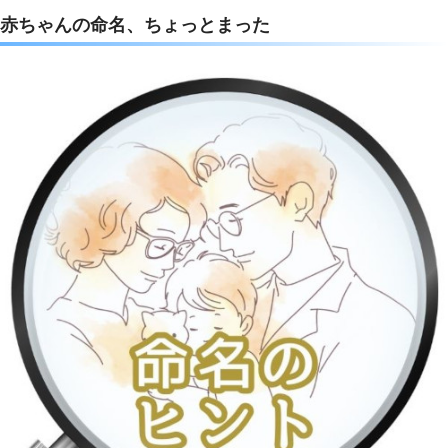
c
i
t
n
赤ちゃんの命名、ちょっとまった
e
t
e
e
b
t
n
o
e
a
o
r
k