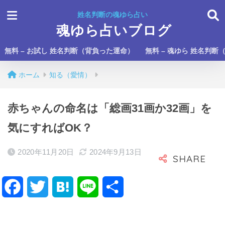
姓名判断の魂ゆら占い
魂ゆら占いブログ
無料 – お試し 姓名判断（背負った運命）
無料 – 魂ゆら 姓名判断
ホーム
知る（愛情）
赤ちゃんの命名は「総画31画か32画」を
気にすればOK？
2020年11月20日
2024年9月13日
F
T
H
L
共
a
w
a
i
有