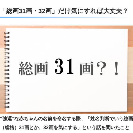
c
i
t
n
「総画31画・32画」だけ気にすれば大丈夫？
e
t
e
e
b
t
n
o
e
a
o
r
k
“強運”な赤ちゃんの名前を命名する際、「姓名判断でいう総画
（総格）31画とか、32画を気にする」という話を聞いたこと