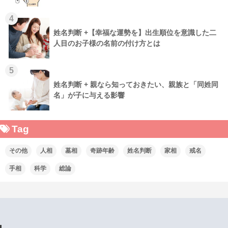
4
姓名判断 +【幸福な運勢を】出生順位を意識した二
人目のお子様の名前の付け方とは
5
姓名判断 + 親なら知っておきたい、親族と「同姓同
名」が子に与える影響
Tag
その他
人相
墓相
奇跡年齢
姓名判断
家相
戒名
手相
科学
総論