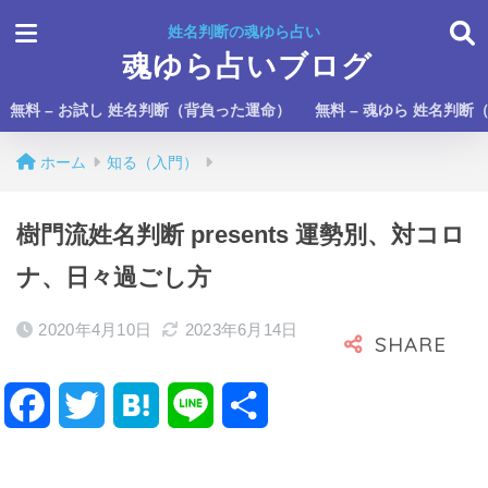
姓名判断の魂ゆら占い
魂ゆら占いブログ
無料 – お試し 姓名判断（背負った運命）
無料 – 魂ゆら 姓名判断
ホーム
知る（入門）
樹門流姓名判断 presents 運勢別、対コロ
ナ、日々過ごし方
2020年4月10日
2023年6月14日
F
T
H
L
共
a
w
a
i
有