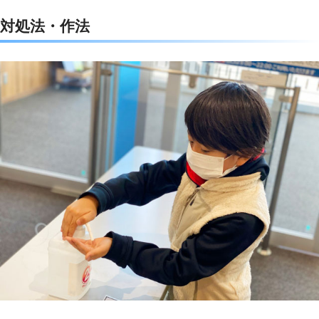
c
i
t
n
対処法・作法
e
t
e
e
b
t
n
o
e
a
o
r
k