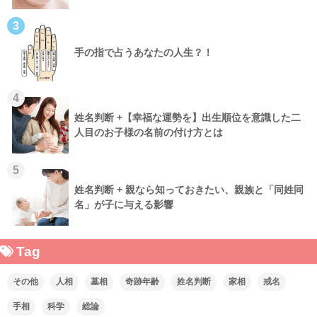
3
手の指で占うあなたの人生？！
4
姓名判断 +【幸福な運勢を】出生順位を意識した二
人目のお子様の名前の付け方とは
5
姓名判断 + 親なら知っておきたい、親族と「同姓同
名」が子に与える影響
Tag
その他
人相
墓相
奇跡年齢
姓名判断
家相
戒名
手相
科学
総論