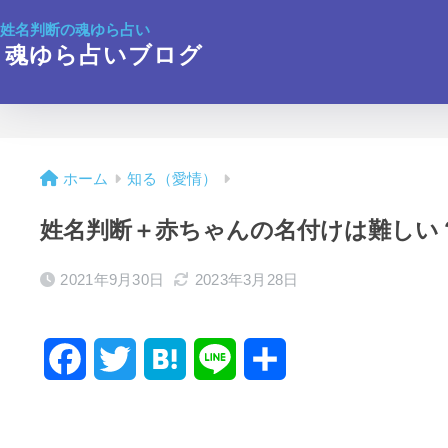
姓名判断の魂ゆら占い
魂ゆら占いブログ
ホーム
知る（愛情）
姓名判断＋赤ちゃんの名付けは難しい
2021年9月30日
2023年3月28日
F
T
H
L
共
a
w
a
i
有
c
i
t
n