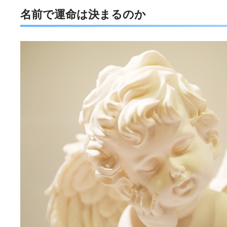
名前で運命は決まるのか
e
t
e
e
b
t
n
o
e
a
o
r
k