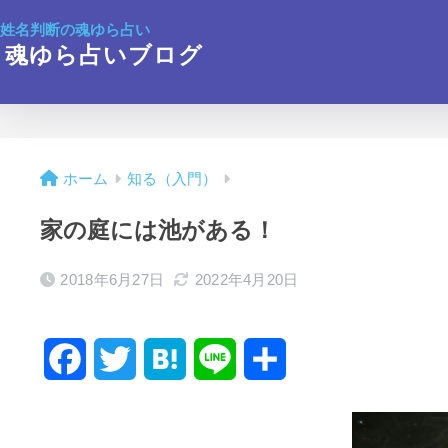
姓名判断の魂ゆら占い
魂ゆら占いブログ
ホーム
知る（入門）
家の庭には池がある！
2018年6月27日
2022年4月20日
F
T
H
L
共
a
w
a
i
有
c
i
t
n