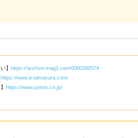
占い】
https://archive.mag2.com/0000260574
】
https://www.e-tamayura.com/
断】
https://www.jumon.co.jp/