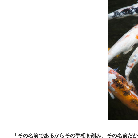
e
t
e
e
b
t
n
o
e
a
o
r
k
「その名前であるからその手相を刻み、その名前だか