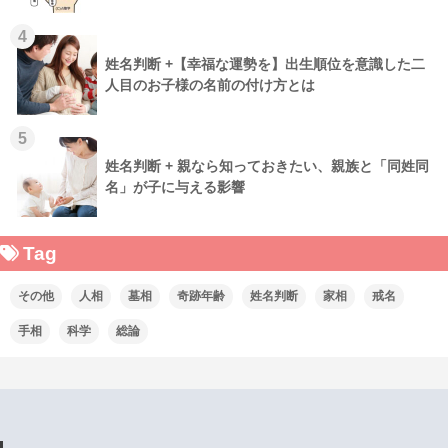
4
姓名判断 +【幸福な運勢を】出生順位を意識した二
人目のお子様の名前の付け方とは
5
姓名判断 + 親なら知っておきたい、親族と「同姓同
名」が子に与える影響
Tag
その他
人相
墓相
奇跡年齢
姓名判断
家相
戒名
手相
科学
総論