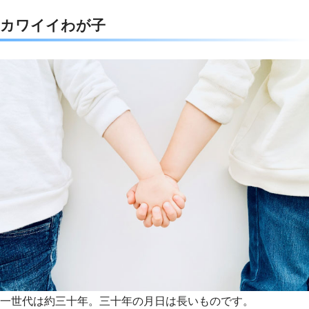
c
i
t
n
カワイイわが子
e
t
e
e
b
t
n
o
e
a
o
r
k
一世代は約三十年。三十年の月日は長いものです。