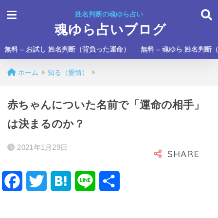
姓名判断の魂ゆら占い
魂ゆら占いブログ
無料 – お試し 姓名判断（背負った運命）
無料 – 魂ゆら 姓名判断
ホーム
知る（愛情）
赤ちゃんについた名前で「運命の相手」
は決まるのか？
2021年1月29日
F
T
H
L
共
a
w
a
i
有