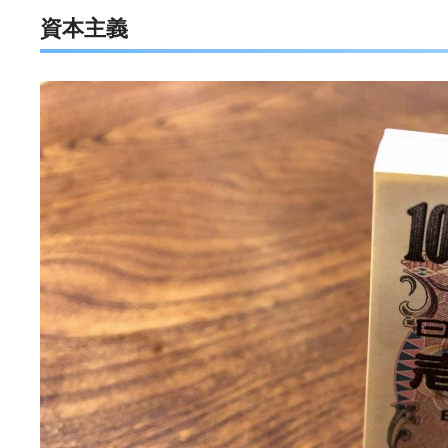
資本主義
e
t
e
e
b
t
n
o
e
a
o
r
k