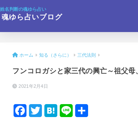
姓名判断の魂ゆら占い
魂ゆら占いブログ
ホーム
知る（さらに）
三代法則
フンコロガシと家三代の興亡～祖父母
2021年2月4日
F
T
H
L
共
a
w
a
i
有
c
i
t
n