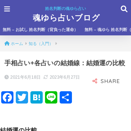
姓名判断の魂ゆら占い
魂ゆら占いブログ
無料 – お試し 姓名判断（背負った運命）
無料 – 魂ゆら 姓名判断
ホーム
知る（入門）
手相占い+各占いの結婚線：結婚運の比較
2021年6月18日
2023年6月27日
F
T
H
L
共
a
w
a
i
有
c
i
t
n
結婚運の比較