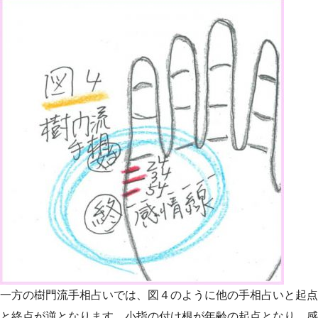
一方の樹門流手相占いでは、図４のように他の手相占いと起点
と終点が逆となります。小指の付け根が年齢の起点となり、感