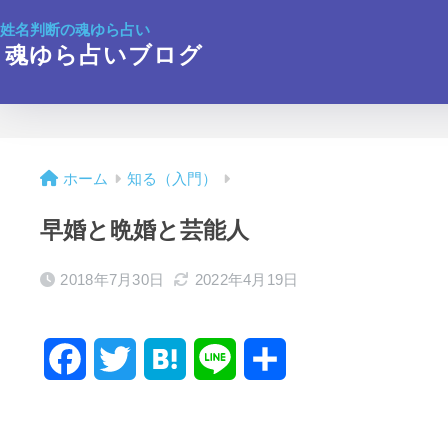
姓名判断の魂ゆら占い
魂ゆら占いブログ
ホーム
知る（入門）
早婚と晩婚と芸能人
2018年7月30日
2022年4月19日
F
T
H
L
共
a
w
a
i
有
c
i
t
n