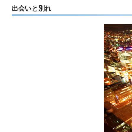
出会いと別れ
e
t
e
e
b
t
n
o
e
a
o
r
k