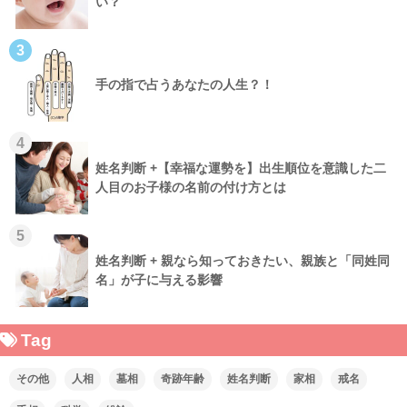
い？
3
手の指で占うあなたの人生？！
4
姓名判断 +【幸福な運勢を】出生順位を意識した二
人目のお子様の名前の付け方とは
5
姓名判断 + 親なら知っておきたい、親族と「同姓同
名」が子に与える影響
Tag
その他
人相
墓相
奇跡年齢
姓名判断
家相
戒名