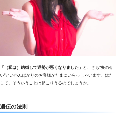
e
t
e
e
b
t
n
o
e
a
o
r
k
「（私は）結婚して運勢が悪くなりました」
と、さも“夫のせ
い”といわんばかりのお客様がたまにいらっしゃいます。はた
して、そういうことは起こりうるのでしょうか。
遺伝の法則