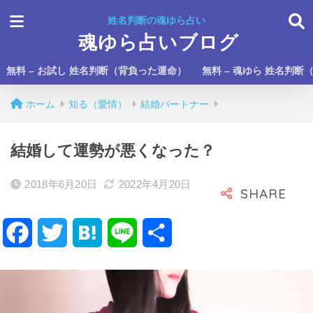
姓名判断の魂ゆら占い
魂ゆら占いブログ
無料 – お試し 姓名判断（背負った運命）
無料 – 魂ゆら 姓名判断
ホーム
知る（愛情）
結婚パートナー
結婚して運勢が悪くなった？
2018年6月20日
2022年4月20日
F
T
H
L
共
a
w
a
i
有
c
i
t
n