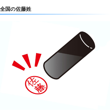
c
i
t
n
全国の佐藤姓
e
t
e
e
b
t
n
o
e
a
o
r
k