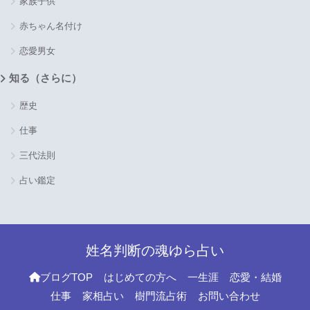
家族子供
赤ちゃん名付け
恋愛男女
知る（さらに）
歴史
仕事
三代法則
占い鑑定
姓名判断の魂ゆら占い
ブログTOP
はじめての方へ
一生涯
恋愛・結婚
仕事
家相占い
樹門流占術
お問い合わせ