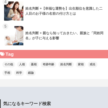
4
姓名判断 +【幸福な運勢を】出生順位を意識した二
人目のお子様の名前の付け方とは
5
姓名判断 + 親なら知っておきたい、親族と「同姓同
名」が子に与える影響
Tag
その他
人相
墓相
奇跡年齢
姓名判断
家相
戒名
手相
科学
総論
気になるキーワード検索