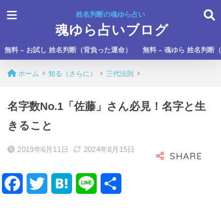
姓名判断の魂ゆら占い
魂ゆら占いブログ
無料 – お試し 姓名判断（背負った運命）
無料 – 魂ゆら 姓名判断
ホーム
知る（さらに）
三代法則
名字数No.1「佐藤」さん必見！名字と生
きること
2019年6月11日
2024年8月15日
F
T
H
L
共
a
w
a
i
有