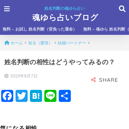
姓名判断の魂ゆら占い
魂ゆら占いブログ
無料 – お試し 姓名判断（背負った運命）
無料 – 魂ゆら 姓名判断
ホーム
知る（愛情）
結婚パートナー
姓名判断の相性はどうやってみるの？
2019年6月7日
F
T
H
L
共
a
w
a
i
有
c
i
t
n
気になる相性