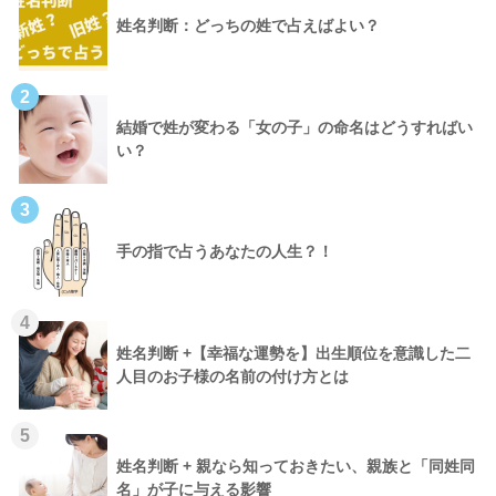
姓名判断：どっちの姓で占えばよい？
2
結婚で姓が変わる「女の子」の命名はどうすればい
い？
3
手の指で占うあなたの人生？！
4
姓名判断 +【幸福な運勢を】出生順位を意識した二
人目のお子様の名前の付け方とは
5
姓名判断 + 親なら知っておきたい、親族と「同姓同
名」が子に与える影響