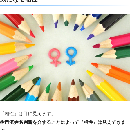
e
t
e
e
b
t
n
o
e
a
o
r
k
『相性』は目に見えます。
樹門流姓名判断を介することによって『相性』は見えてきま