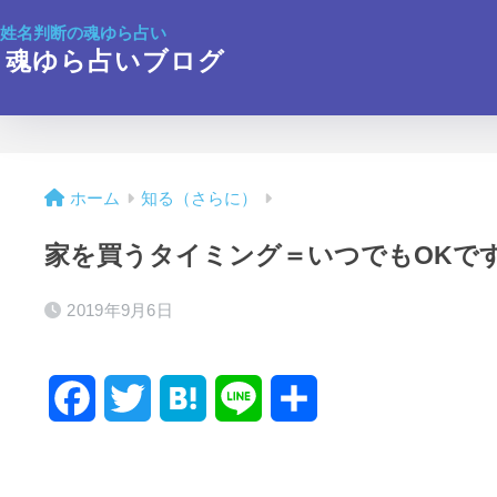
姓名判断の魂ゆら占い
魂ゆら占いブログ
ホーム
知る（さらに）
家を買うタイミング＝いつでもOKで
2019年9月6日
F
T
H
L
共
a
w
a
i
有
c
i
t
n