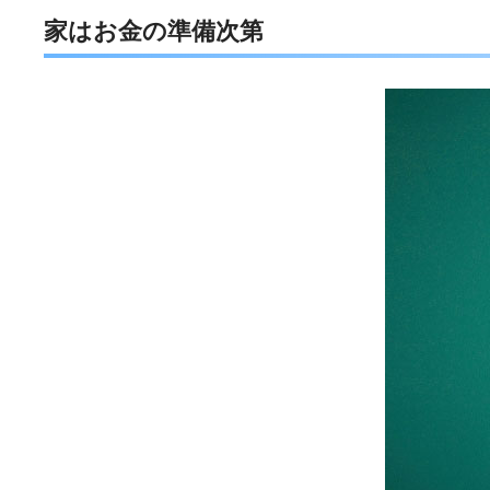
家はお金の準備次第
e
t
e
e
b
t
n
o
e
a
o
r
k