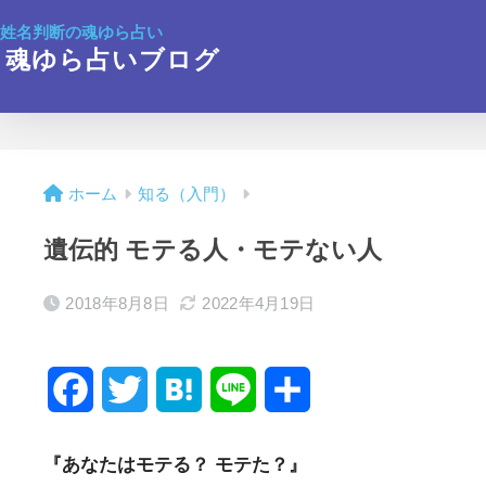
姓名判断の魂ゆら占い
魂ゆら占いブログ
ホーム
知る（入門）
遺伝的 モテる人・モテない人
2018年8月8日
2022年4月19日
F
T
H
L
共
a
w
a
i
有
『あなたはモテる？ モテた？』
c
i
t
n