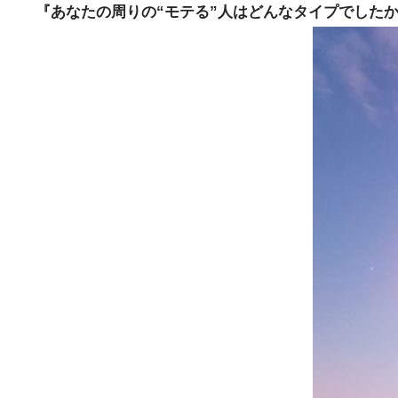
『あなたの周りの“モテる”人はどんなタイプでした
e
t
e
e
b
t
n
o
e
a
o
r
k