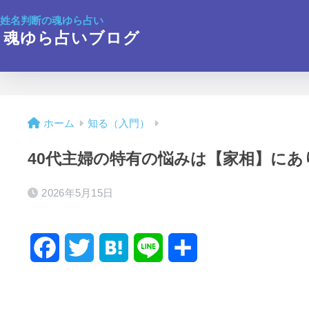
姓名判断の魂ゆら占い
魂ゆら占いブログ
ホーム
知る（入門）
40代主婦の特有の悩みは【家相】にあ
2026年5月15日
F
T
H
L
共
a
w
a
i
有
c
i
t
n