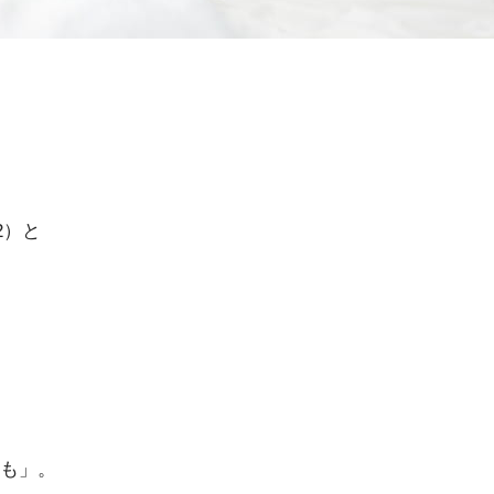
2）と
も」。