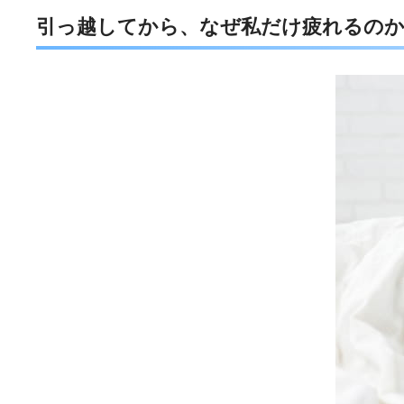
引っ越してから、なぜ私だけ疲れるの
e
t
e
e
b
t
n
o
e
a
o
r
k