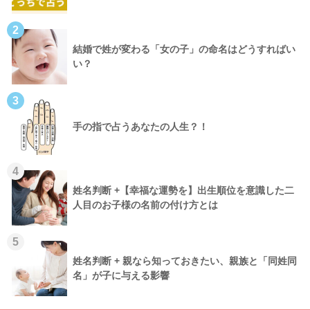
2
結婚で姓が変わる「女の子」の命名はどうすればい
い？
3
手の指で占うあなたの人生？！
4
姓名判断 +【幸福な運勢を】出生順位を意識した二
人目のお子様の名前の付け方とは
5
姓名判断 + 親なら知っておきたい、親族と「同姓同
名」が子に与える影響