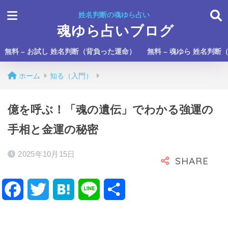
姓名判断の魂ゆら占い
魂ゆら占いブログ
無料 – お試し 姓名判断（背負った運命）
無料 – 魂ゆら 姓名判断
ホーム
知る（入門）
億を呼ぶ！「魂の遺伝」でわかる強運の
手相と金運の秘密
2025年10月15日
F
T
H
L
共
a
w
a
i
有