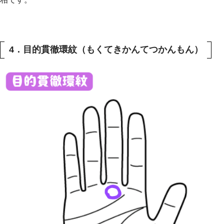
4．目的貫徹環紋（もくてきかんてつかんもん）