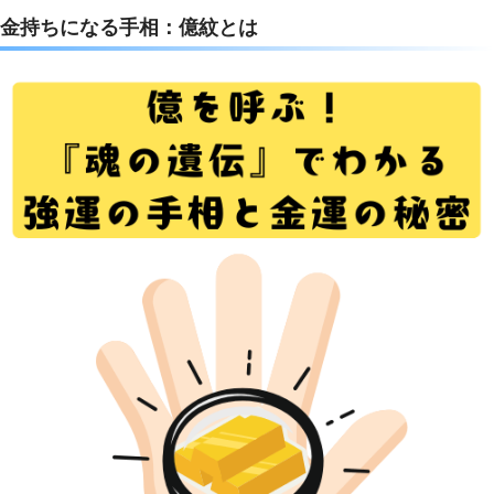
c
i
t
n
金持ちになる手相：億紋とは
e
t
e
e
b
t
n
o
e
a
o
r
k