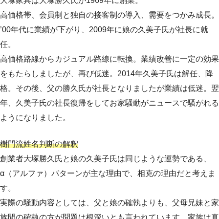
大塚家具は大塚勝久氏が1969年に創業。
高価格帯、会員制と独自の接客制の導入、需要をつかみ成長。
’00年代に業績が下がり、2009年に娘の久美子氏が社長に就
任。
高価格路線からカジュアル路線に転換。業績改善に一定の効果
をもたらしましたが、再び低迷。2014年久美子氏は解任、降
格。その後、父の勝久氏が社長となりましたが業績は低迷。翌
年、久美子氏の社長復帰をしてお家騒動がニュースで騒がれる
ようになりました。
樹門流姓名判断の解釈
創業者大塚勝久氏と娘の久美子氏は同じような運勢である、
α（アルファ）パターンが主な理由で、相克の理由だと考えま
す。
実際の騒動内容としては、父と娘の確執よりも、父母兄妹と家
族間の確執の方が問題は根深いとも言われています。家族は真