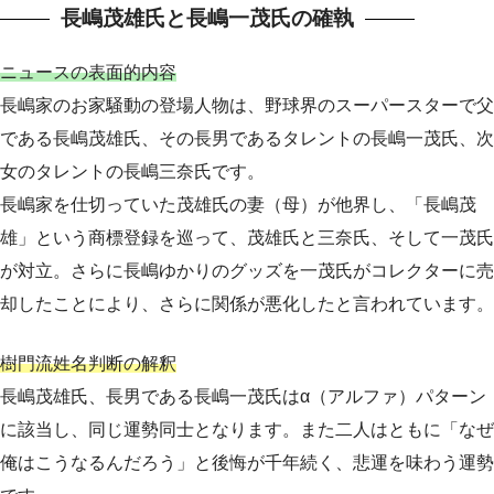
長嶋茂雄氏と長嶋一茂氏の確執
ニュースの表面的内容
長嶋家のお家騒動の登場人物は、野球界のスーパースターで父
である長嶋茂雄氏、その長男であるタレントの長嶋一茂氏、次
女のタレントの長嶋三奈氏です。
長嶋家を仕切っていた茂雄氏の妻（母）が他界し、「長嶋茂
雄」という商標登録を巡って、茂雄氏と三奈氏、そして一茂氏
が対立。さらに長嶋ゆかりのグッズを一茂氏がコレクターに売
却したことにより、さらに関係が悪化したと言われています。
樹門流姓名判断の解釈
長嶋茂雄氏、長男である長嶋一茂氏はα（アルファ）パターン
に該当し、同じ運勢同士となります。また二人はともに「なぜ
俺はこうなるんだろう」と後悔が千年続く、悲運を味わう運勢