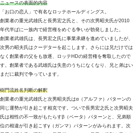
ニュースの表面的内容
「お口の恋人」で有名なロッテホールディングス。
創業者の重光武雄氏と長男宏之氏と、その次男昭夫氏が2010
年代半ばに一族内で経営権をめぐる争いが勃発しました。
創業者武雄氏は、長男宏之氏に事業承継を進めていましたが、
次男の昭夫氏はクーデターを起こします。さらには兄だけでは
なく創業者の父をも放逐、ロッテHDの経営権を奪取したので
す。創業者である武雄氏は失意のうちになくなり、兄と弟はい
まだに裁判で争っています。
樹門流姓名判断の解釈
創業者の重光武雄氏と次男昭夫氏はα（アルファ）パターンの
同じ運勢が引き起こす相克です。ついで長男宏之氏と次男昭夫
氏は相性の不一致がもたらすβ（ベータ）パターンと、兄弟順
位の相違が引き起こすγ（ガンマ）パターンがみられます。次