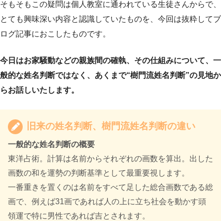
そもそもこの疑問は個人教室に通われている生徒さんからで、
とても興味深い内容と認識していたものを、今回は抜粋してブ
ログ記事におこしたものです。
今日はお家騒動などの親族間の確執、その仕組みについて、一
般的な姓名判断ではなく、あくまで“樹門流姓名判断”の見地か
らお話しいたします。
旧来の姓名判断、樹門流姓名判断の違い
一般的な姓名判断の概要
東洋占術。計算は名前からそれぞれの画数を算出。出した
画数の和を運勢の判断基準として最重要視します。
一番重きを置くのは名前をすべて足した総合画数である総
画で、例えば31画であれば人の上に立ち社会を動かす頭
領運で特に男性であれば吉とされます。