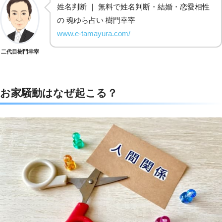
c
i
t
n
姓名判断 ｜ 無料で姓名判断・結婚・恋愛相性
の 魂ゆら占い 樹門幸宰
e
t
e
e
www.e-tamayura.com/
b
t
n
二代目樹門幸宰
o
e
a
o
r
お家騒動はなぜ起こる？
k