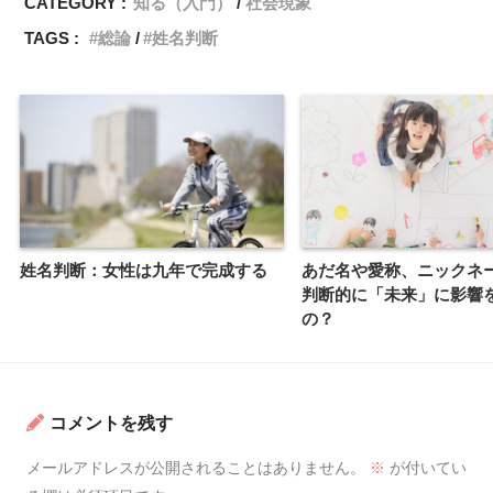
CATEGORY :
知る（入門）
社会現象
TAGS :
総論
姓名判断
姓名判断：女性は九年で完成する
あだ名や愛称、ニックネ
判断的に「未来」に影響
の？
コメントを残す
メールアドレスが公開されることはありません。
※
が付いてい