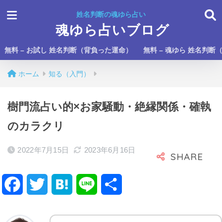
姓名判断の魂ゆら占い
魂ゆら占いブログ
無料 – お試し 姓名判断（背負った運命）
無料 – 魂ゆら 姓名判断
ホーム
知る（入門）
樹門流占い的×お家騒動・絶縁関係・確執
のカラクリ
2022年7月15日
2023年6月16日
F
T
H
L
共
a
w
a
i
有