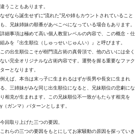
違うこともあります。
なぜなら誕生せずに“流れた”兄や姉もカウントされていること
も、兄妹姉妹の順番があべこべになっている場合もあります。
詳細事項は極めて高い個人教室レベルの内容で、この概念・仕
組みを『出生順位（しゅっせいじゅんい）』と呼びます。
この出生順位こそが樹門流占術の真骨頂で、他の占いには全く
ない完全オリジナルな占術内容です。運勢を握る重要なファク
ターとなります。
例えば、本当は末っ子に生まれるはずが長男や長女に生まれ
る、三姉妹がみな同じ出生順位になると、兄妹順位の悲劇にな
り相克が生まれます。この兄妹順位不一致がもたらす相克を
γ（ガンマ）パターンとします。
今回取り上げた三つの要因。
これらの三つの要因をもとにしてお家騒動の原因を探っていき