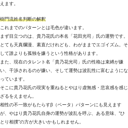
えます。
樹門流姓名判断の解釈
これまでのパターンとは毛色が違います。
まず目立つのは、貴乃花氏の本名「花田光司」氏の運勢です。
とても天真爛漫、素直だけれども、わがままでエゴイズム。そ
して誰よりも孤独を嫌うという性格があります。
また、現在のタレント名「貴乃花光司」氏の性格は束縛が嫌
い、干渉されるのが嫌い、そして運勢は波乱性に富むようにな
っています。
そこに貴乃花氏の現実を重ねるとやはり虚無感・悲哀感を感じ
ざるをえません。
相性の不一致がもたらすβ（ベータ）パターンにも見えます
が、やはり貴乃花氏自身の運勢が波乱を呼ぶ、ある意味、“ひ
とり相撲”の方が大きいかもしれません。