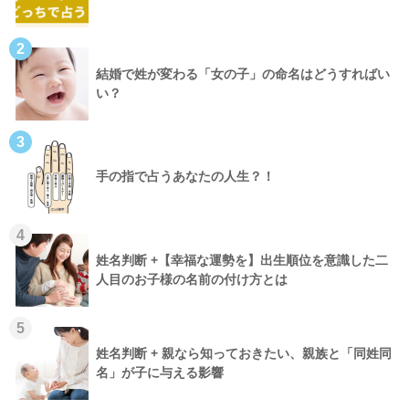
2
結婚で姓が変わる「女の子」の命名はどうすればい
い？
3
手の指で占うあなたの人生？！
4
姓名判断 +【幸福な運勢を】出生順位を意識した二
人目のお子様の名前の付け方とは
5
姓名判断 + 親なら知っておきたい、親族と「同姓同
名」が子に与える影響