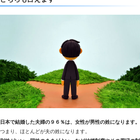
e
t
e
e
b
t
n
o
e
a
o
r
k
日本で結婚した夫婦の９６％は、女性が男性の姓になります。
つまり、ほとんどが夫の姓になります。