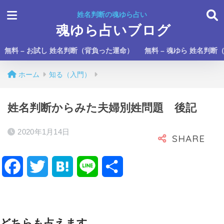
姓名判断の魂ゆら占い
魂ゆら占いブログ
無料 – お試し 姓名判断（背負った運命）
無料 – 魂ゆら 姓名判断
ホーム
知る（入門）
姓名判断からみた夫婦別姓問題 後記
2020年1月14日
F
T
H
L
共
a
w
a
i
有
c
i
t
n
どちらも占えます