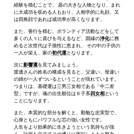
経験を積むことで、 器の大きな人物となり、まれ
に大成功を収める人もおり、人相学的に丸顔、又
は四角顔であれば成功率が高くなります。
また、善行を積む、ボランティア活動などをして
多くの人々に喜びを与えるなど、因縁の
浄化
に務
めると次世代は子孫性に恵まれ、 その中の子供の
一人が栄え、家の
初代運
となります。
次に
影響運
を見てみましょう。
渡邊さんの姓名の構成を見ると、父違い、母違い
の姉が一人ずついるということが現れています。
つまりは、基礎運は三男三女相である「中二差
型」ですが、魂の出生順位は６子系
四女相
という
ことになります。
また、本質的な部分を解くと、勤勉な忠実型で、
心身ともにパワフルな芯の強い女性です。
人生をより効果的に生きようという気持ちが強