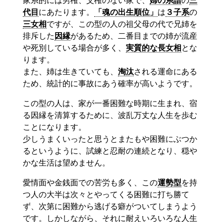
家系的には男権、父権のない家で、
婦の系譜
の
三
代目
にあたります。
「魂の出生順位」
は
３子系
の
三女相
ですが、この型の人の祖父母の代で兄姉を
排斥した
因縁
があるため、二番目までの姉が流産
や死別している場合が多く、
実質的な長女相
とな
ります。
また、姉は生きていても、
淘汰
される運命にある
ため、統計的に事故にあう確率が高いようです。
この型の人は、家が一番困難な時期に生まれ、宿
る因縁を清算するために、波乱万丈な人生を歩む
ことになります。
少しうまくいったと思うとまたもや困難にぶつか
るというように、試練と忍耐の連続となり、穏や
かな生活は望めません。
愛情面や金銭面での苦労も多く、この
運勢型
を持
つ人の大半は次々とやってくる困難に打ち勝て
ず、次第に困難から逃げる癖がついてしまうよう
です。しかしながら、それに耐えいろいろな人生