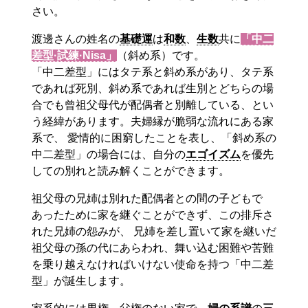
さい。
渡邊さんの姓名の
基礎運
は
和数
、
生数
共に
「中二
差型·試練·Nisa」
（斜め系）です。
「中二差型」にはタテ系と斜め系があり、タテ系
であれば死別、斜め系であれば生別とどちらの場
合でも曾祖父母代が配偶者と別離している、とい
う経緯があります。夫婦縁が脆弱な流れにある家
系で、 愛情的に困窮したことを表し、「斜め系の
中二差型」の場合には、自分の
エゴイズム
を優先
しての別れと読み解くことができます。
祖父母の兄姉は別れた配偶者との間の子どもで
あったために家を継ぐことができず、この排斥さ
れた兄姉の怨みが、 兄姉を差し置いて家を継いだ
祖父母の孫の代にあらわれ、舞い込む困難や苦難
を乗り越えなければいけない使命を持つ「中二差
型」が誕生します。