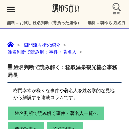
メ
ニ
ュ
無料 – お試し 姓名判断（背負った運命）
無料 – 魂ゆら 姓名
ー
樹門流占術の紹介
姓名判断で読み解く事件・著名人
姓名判断で読み解く：稲取温泉観光協会事務
局長
樹門幸宰が様々な事件や著名人を姓名学的な見地
から解説する連載コラムです。
姓名判断で読み解く事件・著名人一覧へ
前の記事へ
次の記事へ