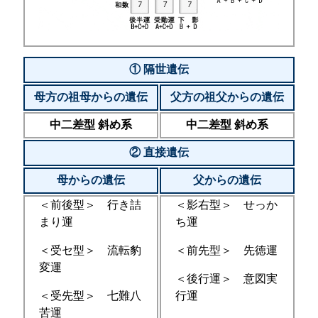
① 隔世遺伝
母方の祖母からの遺伝
父方の祖父からの遺伝
中二差型 斜め系
中二差型 斜め系
② 直接遺伝
母からの遺伝
父からの遺伝
＜前後型＞ 行き詰
＜影右型＞ せっか
まり運
ち運
＜受セ型＞ 流転豹
＜前先型＞ 先徳運
変運
＜後行運＞ 意図実
＜受先型＞ 七難八
行運
苦運