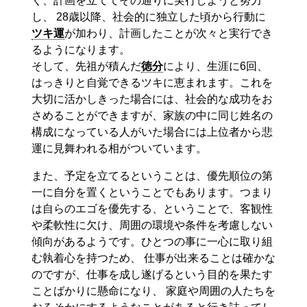
く、計画を立ててその通りに実行しようと努力
し、 28歳以降、社会的に独立した頃から行動に
ツキ運
が加わり、計画したことが次々と実行でき
るようになります。
そして、先祖が積んだ
徳分
により、生涯に6回、
はっきりと自覚できるツキに恵まれます。これを
大切に活かしきった場合には、社会的な成功をお
さめることができますが、家族の中に同じ姓名の
構成になっている人がいた場合には上位者から悲
運に見舞われる相がついています。
また、予定を立てるということは、優先順位の第
一に自分を置くということでもあります。つまり
は自らのエゴを優先する、ということで、客観性
や柔軟性に欠け、周囲の環境や条件を考慮しない
傾向があるようです。ひとつの事に一心に取り組
む執着心を持つため、 仕事が出来ることは確かな
のですが、仕事を成し遂げるという目的を果たす
ことばかりに懸命になり、 家庭や周囲の人たちを