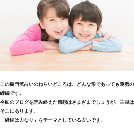
e
t
e
e
b
t
n
o
e
a
o
r
k
この樹門流占いのねらいどころは、どんな形であっても運勢の
継続です。
今回のブログを読み終えた感想はさまざまでしょうが、主眼は
そこにあります。
「継続は力なり」をテーマとしている占いです。