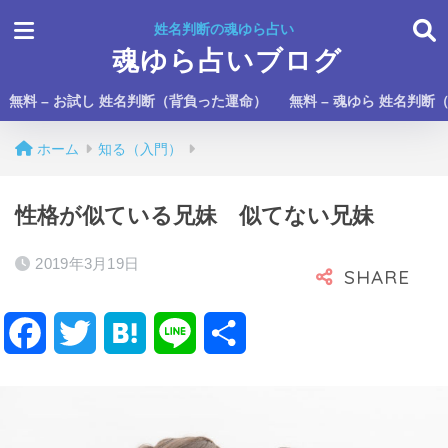
姓名判断の魂ゆら占い
魂ゆら占いブログ
無料 – お試し 姓名判断（背負った運命）
無料 – 魂ゆら 姓名判断
ホーム
知る（入門）
性格が似ている兄妹 似てない兄妹
2019年3月19日
F
T
H
L
共
a
w
a
i
有
c
i
t
n