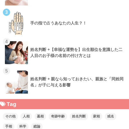
3
手の指で占うあなたの人生？！
4
姓名判断 +【幸福な運勢を】出生順位を意識した二
人目のお子様の名前の付け方とは
5
姓名判断 + 親なら知っておきたい、親族と「同姓同
名」が子に与える影響
Tag
その他
人相
墓相
奇跡年齢
姓名判断
家相
戒名
手相
科学
総論