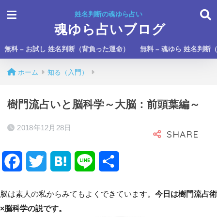
姓名判断の魂ゆら占い
魂ゆら占いブログ
無料 – お試し 姓名判断（背負った運命）
無料 – 魂ゆら 姓名判断
ホーム
知る（入門）
樹門流占いと脳科学～大脳：前頭葉編～
2018年12月28日
F
T
H
L
共
a
w
a
i
有
脳は素人の私からみてもよくできています。
今日は樹門流占術
c
i
t
n
×脳科学の説です。