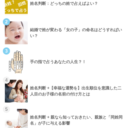
姓名判断：どっちの姓で占えばよい？
2
結婚で姓が変わる「女の子」の命名はどうすればい
い？
3
手の指で占うあなたの人生？！
4
姓名判断 +【幸福な運勢を】出生順位を意識した二
人目のお子様の名前の付け方とは
5
姓名判断 + 親なら知っておきたい、親族と「同姓同
名」が子に与える影響