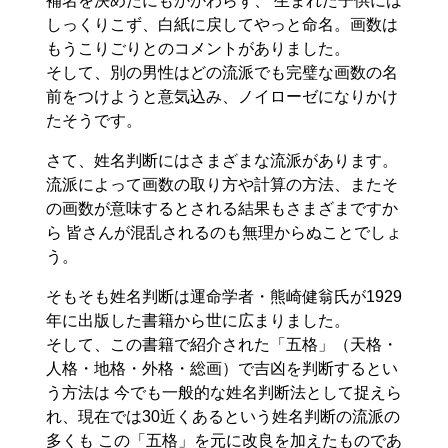
補名を決めたにもかかわらず、 生まれた子供には
しっくりこず、白紙に戻してやっと命名。画数は
もうこりごりとのコメントがありました。
そして、別の男性はどの流派でも完璧な画数の名
前をつけようと意気込み、ノイローゼになりかけ
たそうです。
さて、姓名判断にはさまざまな流派があります。
流派によって画数の取り方や計算の方法、またそ
の画数が意味するとされる結果もさまざまですか
ら 皆さんが混乱されるのも無理からぬことでしょ
う。
そもそも姓名判断は運命学者・熊崎健翁氏が1929
年に出版した書籍から世に広まりました。
そして、この書籍で紹介された「五格」（天格・
人格・地格・外格・総画）で吉凶を判断するとい
う方法は 今でも一般的な姓名判断法として捉えら
れ、現在では30近くあるという姓名判断の流派の
多くも この「五格」を元に改良を加えたものであ