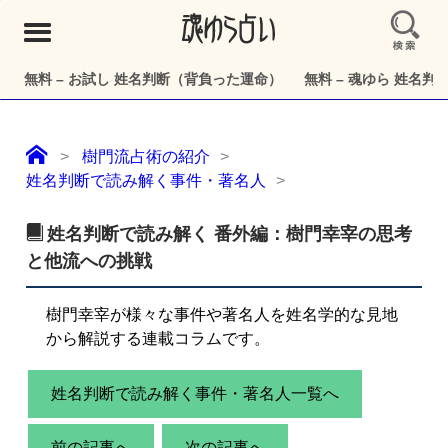
メ
ニ
ュ
無料 – お試し 姓名判断（背負った運命）
無料 – 魂ゆら 姓名
ー
樹門流占術の紹介
姓名判断で読み解く事件・著名人
姓名判断で読み解く 番外編：樹門幸宰の思考
と他流への挑戦
樹門幸宰が様々な事件や著名人を姓名学的な見地
から解説する連載コラムです。
姓名判断で読み解く事件・著名人一覧へ
前の記事へ
次の記事へ