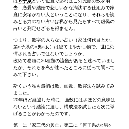
ば
６子系
という位置であればこの先順の数を消
去、恋愛や結婚で悲しいかな淘汰する仕組みで家
庭に安堵がない人ということになり、それらを読
みとる力のない占いは私から見たらすべて虚偽の
占いと判定せざるを得ません。
つまり、数字の入らない占い（家は何代目とか、
第○子系の○男○女）は総てまやかし物で、世に忌
憚される占いではないでしょうか。
改めて巻頭に30種類の流儀があると述べていまし
たが、それらを私が述べたところに従って調べて
みて下さい。
斯くいう私も最初は数、画数、数霊法を試みてみ
ました。
20年ほど経過した時に、画数にはさほどの意味は
ないという結論に達し、構成法を試したら次に挙
げることがわかったのです。
第一に『家三代の興亡』第二に『何子系の○男○