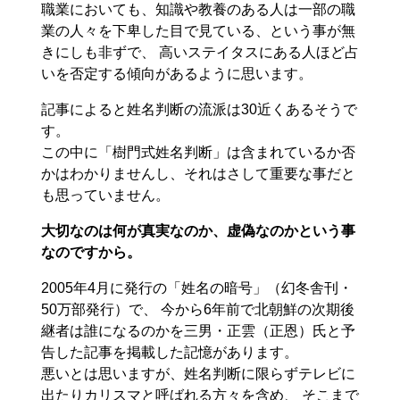
職業においても、知識や教養のある人は一部の職
業の人々を下卑した目で見ている、という事が無
きにしも非ずで、 高いステイタスにある人ほど占
いを否定する傾向があるように思います。
記事によると姓名判断の流派は30近くあるそうで
す。
この中に「樹門式姓名判断」は含まれているか否
かはわかりませんし、それはさして重要な事だと
も思っていません。
大切なのは何が真実なのか、虚偽なのかという事
なのですから。
2005年4月に発行の「姓名の暗号」（幻冬舎刊・
50万部発行）で、 今から6年前で北朝鮮の次期後
継者は誰になるのかを三男・正雲（正恩）氏と予
告した記事を掲載した記憶があります。
悪いとは思いますが、姓名判断に限らずテレビに
出たりカリスマと呼ばれる方々を含め、 そこまで