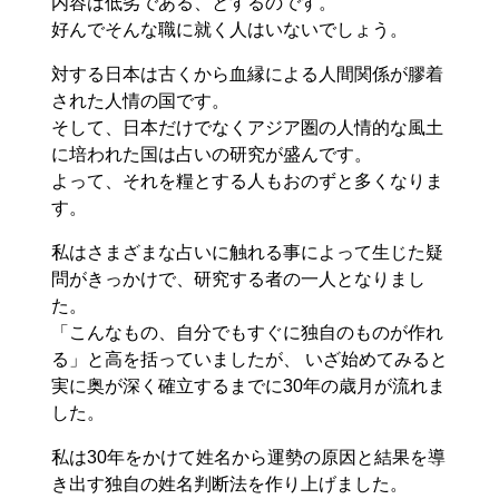
内容は低劣である、とするのです。
好んでそんな職に就く人はいないでしょう。
対する日本は古くから血縁による人間関係が膠着
された人情の国です。
そして、日本だけでなくアジア圏の人情的な風土
に培われた国は占いの研究が盛んです。
よって、それを糧とする人もおのずと多くなりま
す。
私はさまざまな占いに触れる事によって生じた疑
問がきっかけで、研究する者の一人となりまし
た。
「こんなもの、自分でもすぐに独自のものが作れ
る」と高を括っていましたが、 いざ始めてみると
実に奥が深く確立するまでに30年の歳月が流れま
した。
私は30年をかけて姓名から運勢の原因と結果を導
き出す独自の姓名判断法を作り上げました。