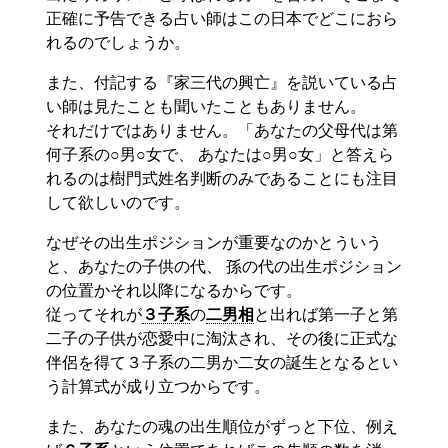
正確に予告できる占い師はこの日本でどこにおら
れるのでしょうか。
また、付記する『家三代の興亡』を説いている占
い師は見たことも聞いたこともありません。
それだけではありません。「あなたの父母代は第
何子系の○男○女で、 あなたは○男○女」と答えら
れるのは樹門式姓名判断のみであることにも注目
して欲しいのです。
なぜその出生ポジションが重要なのかとういう
と、あなたの子供の代、 孫の代の出生ポジション
の位置かそれ以降になるからです。
従ってそれが
３子系
の
二男相
と出れば第一子と第
二子の子供が恋愛中に淘汰され、その後に正式な
伴侶を得て３子系の二男か二女の誕生となるとい
う計算式が成り立つからです。
また、あなたの魂の出生順位がずっと下位、例え