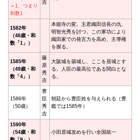
吉
＝1、つまり
和数1
本能寺の変。主君織田信長の仇、
1582年
明智光秀を討つ。この軍功により
（46歳・和
織田家での発言力を高め、主導権
数「1」）
を握る。
藤
1585年
大阪城を築城し、ここを居城とす
原
（49歳・和
る。人臣の最高位である関白とな
秀
数「4」）
る。
吉
豊
1586年
臣
朝廷から豊臣姓を与えられる（豊
（50歳）
秀
鑑では1585年）
吉
1590年
（54歳・和
小田原城攻めを行い全国統一
数「9」）