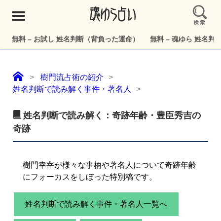
メ
ニ
ュ
無料 – お試し 姓名判断（背負った運命）
無料 – 魂ゆら 姓名
ー
樹門流占術の紹介
姓名判断で読み解く事件・著名人
姓名判断で読み解く：奇跡年齢・豊臣秀吉の
奇跡
樹門幸宰が様々な事柄や著名人について奇跡年齢
にフォーカスをしぼった特別稿です。
姓名判断で読み解く事件・著名人一覧へ