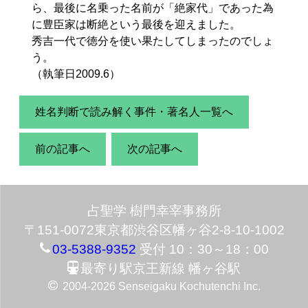
ら、最後に名乗った名前が「絶家代」であった為
に豊臣家は断絶という最後を迎えました。
秀吉一代で徳分を使い果たしてしまったのでしょ
う。
（執筆日2009.6）
姓名判断で読み解く事件・著名人一覧へ
前の記事へ
次の記事へ
占聖学 樹門幸宰事務所
〒151-0072東京都渋谷区幡ヶ谷2-8-10-1002
03-5388-9352
受付 10：30～18：00
最寄り駅京王新線 幡ヶ谷駅
2004-2026 Senseigaku Kochutenchi Inc.