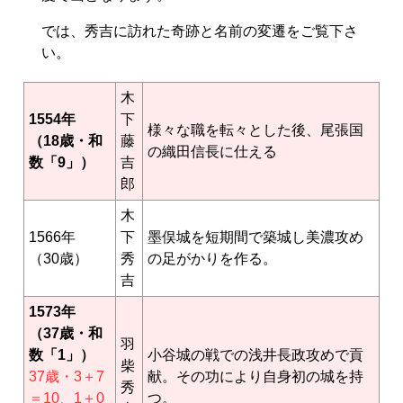
では、秀吉に訪れた奇跡と名前の変遷をご覧下さ
い。
木
1554年
下
様々な職を転々とした後、尾張国
（18歳・和
藤
の織田信長に仕える
数「9」）
吉
郎
木
1566年
下
墨俣城を短期間で築城し美濃攻め
（30歳）
秀
の足がかりを作る。
吉
1573年
（37歳・和
羽
数「1」）
小谷城の戦での浅井長政攻めで貢
柴
37歳・3＋7
献。その功により自身初の城を持
秀
＝10、1＋0
つ。