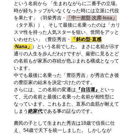
という名前から 「生まれながらに二番手の立場。
時が経ちトップがいなくなった時には立派に代役
を果たす」（羽柴秀吉・
「中一差型·次席·Issa」
（タテ系））、 そして最後に名乗ったのは「カリ
スマ性を持った人気スターを狙い、世間をアッと
いわせたい」（豊臣秀吉・
「斜め型·直感
·Nana」
）という名前でした。 まさに名前が示す
通りの人生を歩んだわけですが、厳密に見るとど
の名前もが家系の存続が危ぶまれる構成となって
います。
中でも最後に名乗った「豊臣秀吉」が秀吉亡き後
の豊臣家の結末を決定づけたのです。
さらには、この名前の変遷は
『自活運』
といっ
て、元の名前と最後に名乗った名前が相性型に
なっています。これもまた、直系の血筋が耐えて
しまう
絶家代
である事の証なのです。
農民の子として生まれた秀吉は18歳で信長に仕
え、54歳で天下を統一しました。 しかしなが