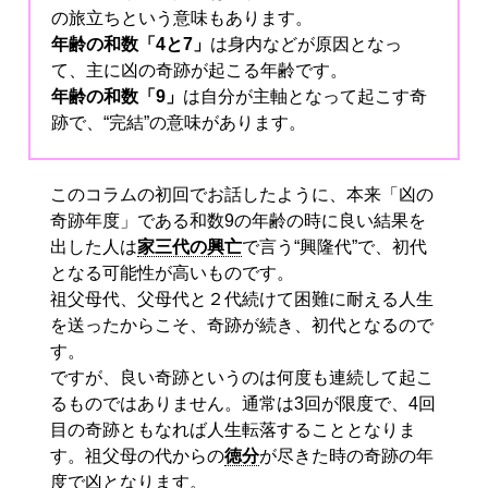
の旅立ちという意味もあります。
年齢の和数「4と7」
は身内などが原因となっ
て、主に凶の奇跡が起こる年齢です。
年齢の和数「9」
は自分が主軸となって起こす奇
跡で、“完結”の意味があります。
このコラムの初回でお話したように、本来「凶の
奇跡年度」である和数9の年齢の時に良い結果を
出した人は
家三代の興亡
で言う“興隆代”で、初代
となる可能性が高いものです。
祖父母代、父母代と２代続けて困難に耐える人生
を送ったからこそ、奇跡が続き、初代となるので
す。
ですが、良い奇跡というのは何度も連続して起こ
るものではありません。通常は3回が限度で、4回
目の奇跡ともなれば人生転落することとなりま
す。祖父母の代からの
徳分
が尽きた時の奇跡の年
度で凶となります。